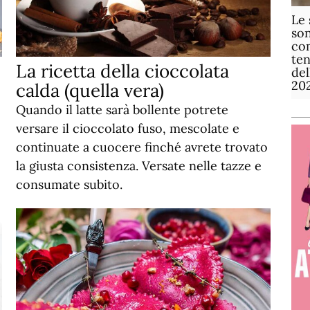
Le 
son
com
te
La ricetta della cioccolata
de
20
calda (quella vera)
Quando il latte sarà bollente potrete
versare il cioccolato fuso, mescolate e
continuate a cuocere finché avrete trovato
la giusta consistenza. Versate nelle tazze e
consumate subito.