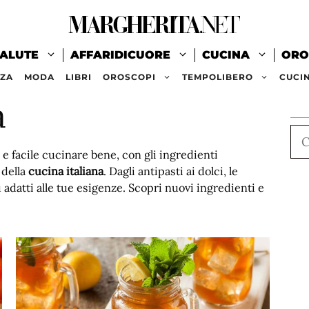
ALUTE
AFFARIDICUORE
CUCINA
ORO
ZZA
MODA
LIBRI
OROSCOPI
TEMPOLIBERO
CUCI
a
Ce
 e facile cucinare bene, con gli ingredienti
i della
cucina italiana
. Dagli antipasti ai dolci, le
iù adatti alle tue esigenze. Scopri nuovi ingredienti e