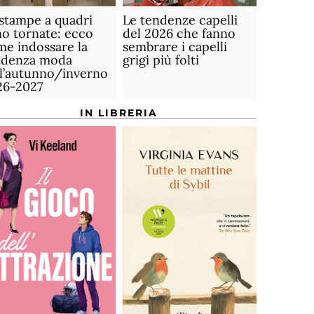
stampe a quadri
Le tendenze capelli
o tornate: ecco
del 2026 che fanno
e indossare la
sembrare i capelli
ndenza moda
grigi più folti
ll’autunno/inverno
26-2027
IN LIBRERIA