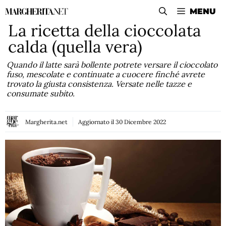
Vai
MENU
al
La ricetta della cioccolata
contenuto
calda (quella vera)
Quando il latte sarà bollente potrete versare il cioccolato
fuso, mescolate e continuate a cuocere finché avrete
trovato la giusta consistenza. Versate nelle tazze e
consumate subito.
Margherita.net
Aggiornato il
30 Dicembre 2022