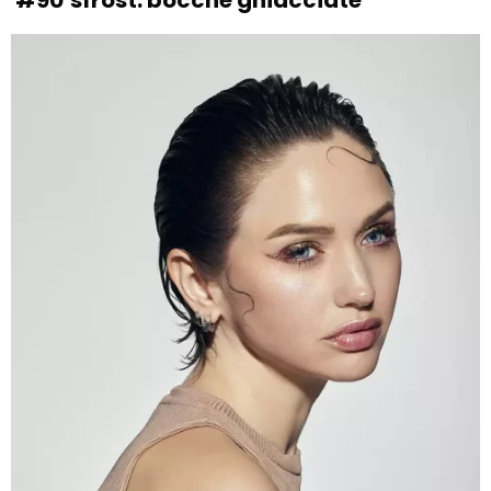
#90’sfrost: bocche ghiacciate