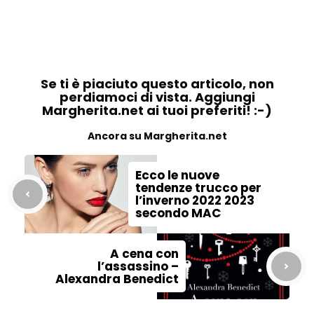
Se ti è piaciuto questo articolo, non
perdiamoci di vista. Aggiungi
Margherita.net ai tuoi preferiti! :-)
Ancora su Margherita.net
Ecco le nuove
tendenze trucco per
l’inverno 2022 2023
secondo MAC
A cena con
l’assassino –
Alexandra Benedict