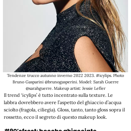
Tendenze trucco autunno inverno 2022 2023. #icylips. Photo
Bruno Gasparini @brunogasperini. Model: Sarah Guerre
@sarahguerre. Makeup artist: Jessie Lefler
Il trend ‘icylips’ è tutto incentrato sulla texture. Le
labbra dovrebbero avere l’aspetto del ghiaccio d’acqua
sciolto (fragola, ciliegia). Gloss, tanto, tanto gloss sopra il
rossetto, ecco il segreto di questo makeup look.