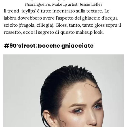
@sarahguerre. Makeup artist: Jessie Lefler
Il trend ‘icylips’ è tutto incentrato sulla texture. Le
labbra dovrebbero avere l’aspetto del ghiaccio d’acqua
sciolto (fragola, ciliegia). Gloss, tanto, tanto gloss sopra il
rossetto, ecco il segreto di questo makeup look.
#90’sfrost: bocche ghiacciate