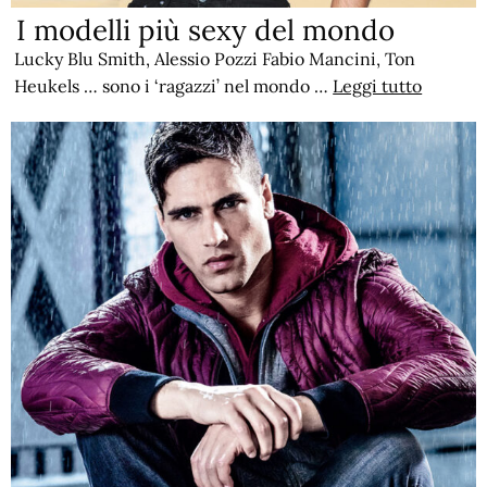
I modelli più sexy del mondo
Lucky Blu Smith, Alessio Pozzi Fabio Mancini, Ton
Heukels … sono i ‘ragazzi’ nel mondo …
Leggi tutto