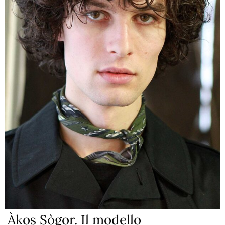
Àkos Sògor. Il modello