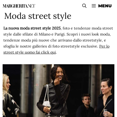
Vai
MENU
al
Moda street style
contenuto
La nuova moda street style 2025
, foto e tendenze moda street
style dalle sfilate di Milano e Parigi. Scopri i nuovi look moda,
tendenze moda più nuove che arrivano dallo streetstyle, e
sfoglia le nostre galleries di foto streetstyle esclusive.
Per lo
street style uomo fai click qui
.