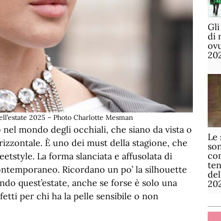
Gli
di 
ov
20
ell’estate 2025 – Photo Charlotte Mesman
el mondo degli occhiali, che siano da vista o
Le 
rizzontale. È uno dei must della stagione, che
son
com
eetstyle. La forma slanciata e affusolata di
te
ontemporaneo. Ricordano un po’ la silhouette
de
ndo quest’estate, anche se forse è solo una
20
etti per chi ha la pelle sensibile o non