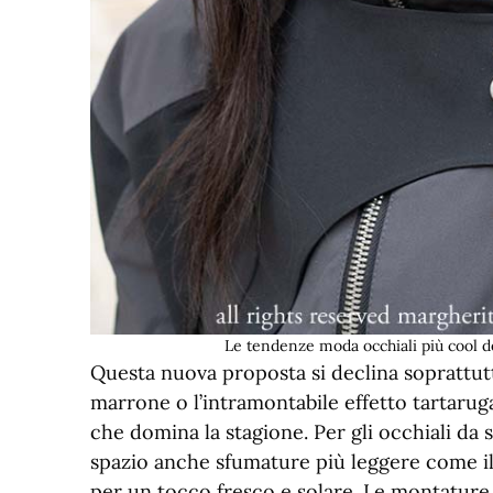
Le tendenze moda occhiali più cool d
Questa nuova proposta si declina soprattutto
marrone o l’intramontabile effetto tartaruga
che domina la stagione. Per gli occhiali da so
spazio anche sfumature più leggere come il g
per un tocco fresco e solare. Le montature,