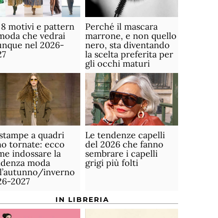
 8 motivi e pattern
Perché il mascara
moda che vedrai
marrone, e non quello
unque nel 2026-
nero, sta diventando
27
la scelta preferita per
gli occhi maturi
stampe a quadri
Le tendenze capelli
o tornate: ecco
del 2026 che fanno
e indossare la
sembrare i capelli
ndenza moda
grigi più folti
ll’autunno/inverno
26-2027
IN LIBRERIA