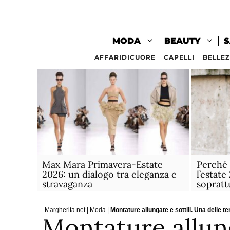
Vai
al
contenuto
MODA
BEAUTY
S
AFFARIDICUORE
CAPELLI
BELLE
Max Mara Primavera-Estate
Perché 
2026: un dialogo tra eleganza e
l’estat
stravaganza
sopratt
Margherita.net
|
Moda
|
Montature allungate e sottili. Una delle t
Montature allung