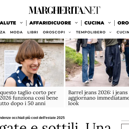
ALUTE
AFFARIDICUORE
CUCINA
ORO
ZZA
MODA
LIBRI
OROSCOPI
TEMPOLIBERO
CUCI
questo taglio corto per
Barrel jeans 2026: i jeans
e 2026 funziona così bene
aggiornano immediatamen
utto dopo i 50 anni
look
endenze occhiali più cool dell’estate 2025
ate e sottili. Una
Ce