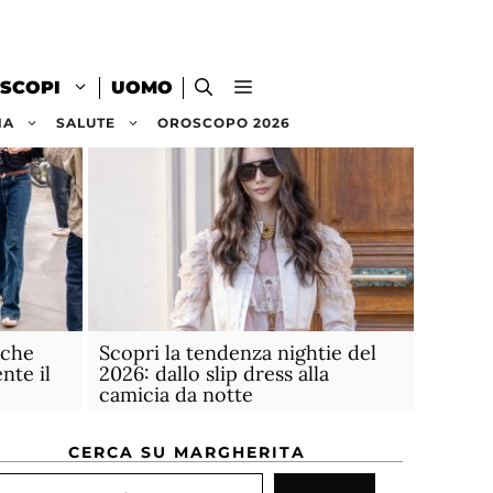
SCOPI
UOMO
NA
SALUTE
OROSCOPO 2026
 che
Scopri la tendenza nightie del
te il
2026: dallo slip dress alla
camicia da notte
CERCA SU MARGHERITA
rca