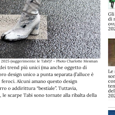
Gli
di 
ov
20
el 2025 (suggerimento: le Tabi!)? – Photo Charlotte Mesman
dei trend più unici (ma anche oggetto di
Le 
oro design unico a punta separata (l’alluce è
son
com
ni feroci. Alcuni amano questo design
te
ro o addirittura “bestiale”. Tuttavia,
de
e scarpe Tabi sono tornate alla ribalta della
20