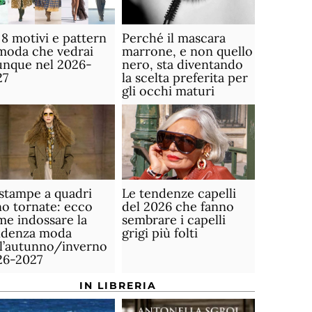
 8 motivi e pattern
Perché il mascara
moda che vedrai
marrone, e non quello
unque nel 2026-
nero, sta diventando
27
la scelta preferita per
gli occhi maturi
stampe a quadri
Le tendenze capelli
o tornate: ecco
del 2026 che fanno
e indossare la
sembrare i capelli
ndenza moda
grigi più folti
ll’autunno/inverno
26-2027
IN LIBRERIA