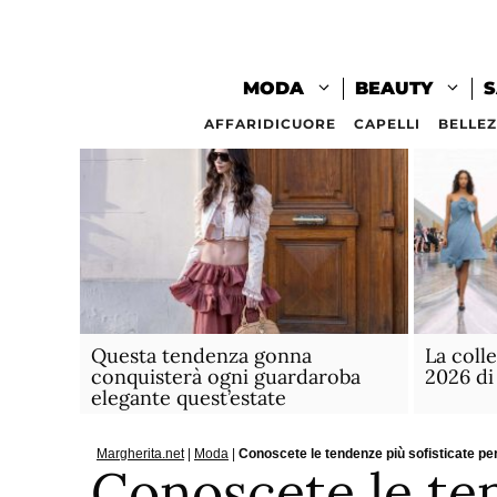
Vai
al
contenuto
MODA
BEAUTY
S
AFFARIDICUORE
CAPELLI
BELLE
Questa tendenza gonna
La coll
conquisterà ogni guardaroba
2026 di
elegante quest’estate
Margherita.net
|
Moda
|
Conoscete le tendenze più sofisticate per
Conoscete le te