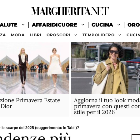
ALUTE
AFFARIDICUORE
CUCINA
ORO
ZZA
MODA
LIBRI
OROSCOPI
TEMPOLIBERO
CUCI
ezione Primavera Estate
Aggiorna il tuo look mod
 Dior
primavera con questi cons
stile per il 2026
 le scarpe del 2025 (suggerimento: le Tabi!)?
ndenze più
Ce