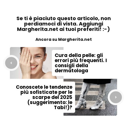
Se ti è piaciuto questo articolo, non
perdiamoci di vista. Aggiungi
Margherita.net ai tuoi preferiti! :-)
Ancora su Margherita.net
Cura della pelle: gli
errori più frequenti. I
consigli della
dermatologa
Conoscete le tendenze
più sofisticate per le
scarpe del 2025
(suggerimento: le
Tabi!)?