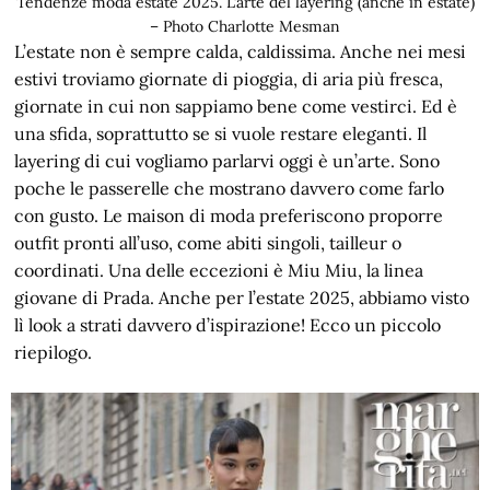
Tendenze moda estate 2025. L’arte del layering (anche in estate)
– Photo Charlotte Mesman
L’estate non è sempre calda, caldissima. Anche nei mesi
estivi troviamo giornate di pioggia, di aria più fresca,
giornate in cui non sappiamo bene come vestirci. Ed è
una sfida, soprattutto se si vuole restare eleganti. Il
layering di cui vogliamo parlarvi oggi è un’arte. Sono
poche le passerelle che mostrano davvero come farlo
con gusto. Le maison di moda preferiscono proporre
outfit pronti all’uso, come abiti singoli, tailleur o
coordinati. Una delle eccezioni è Miu Miu, la linea
giovane di Prada. Anche per l’estate 2025, abbiamo visto
lì look a strati davvero d’ispirazione! Ecco un piccolo
riepilogo.