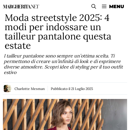
Vai
MENU
al
Moda streetstyle 2025: 4
contenuto
modi per indossare un
tailleur pantalone questa
estate
I tailleur pantalone sono sempre un’ottima scelta. Ti
permettono di creare un’infinità di look e di esprimere
diverse atmosfere. Scopri idee di styling per il tuo outfit
estivo
Charlotte Mesman
Pubblicato il
21 Luglio 2025