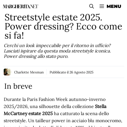
Vai
MENU
al
Streetstyle estate 2025.
contenuto
Power dressing? Ecco come
si fa!
Cerchi un look impeccabile per il ritorno in ufficio?
Lasciati ispirare da questa moda streetstyle iconica.
Power dressing allo stato puro.
Charlotte Mesman
Pubblicato il
26 Agosto 2025
In breve
Durante la Paris Fashion Week autunno-inverno
2025/2026, una silhouette della collezione
Stella
McCartney estate 2025
ha catturato la scena dello
streetstyle. Un tailleur power in acciaio blu monocromo,