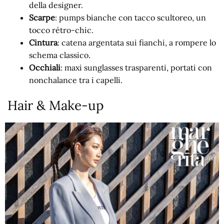
della designer.
Scarpe
: pumps bianche con tacco scultoreo, un
tocco rétro-chic.
Cintura
: catena argentata sui fianchi, a rompere lo
schema classico.
Occhiali
: maxi sunglasses trasparenti, portati con
nonchalance tra i capelli.
Hair & Make-up