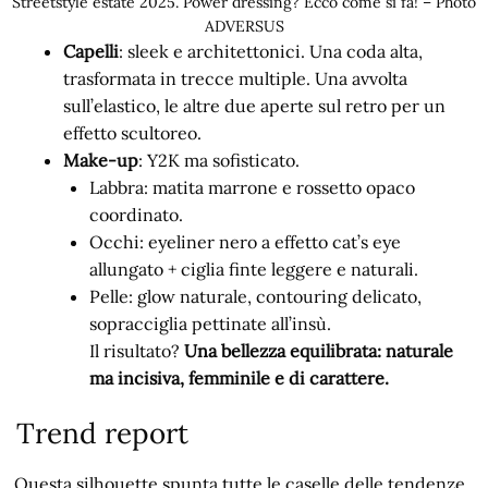
Streetstyle estate 2025. Power dressing? Ecco come si fa! – Photo
ADVERSUS
Capelli
: sleek e architettonici. Una coda alta,
trasformata in trecce multiple. Una avvolta
sull’elastico, le altre due aperte sul retro per un
effetto scultoreo.
Make-up
: Y2K ma sofisticato.
Labbra: matita marrone e rossetto opaco
coordinato.
Occhi: eyeliner nero a effetto cat’s eye
allungato + ciglia finte leggere e naturali.
Pelle: glow naturale, contouring delicato,
sopracciglia pettinate all’insù.
Il risultato?
Una bellezza equilibrata: naturale
ma incisiva, femminile e di carattere.
Trend report
Questa silhouette spunta tutte le caselle delle tendenze