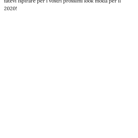
fatevi ispirare per i vostri prossimi look moda per il
2020!