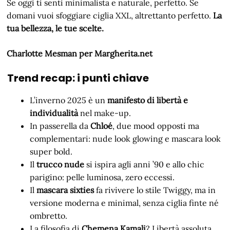
Se oggi ti senti minimalista e naturale, perfetto. Se
domani vuoi sfoggiare ciglia XXL, altrettanto perfetto.
La
tua bellezza, le tue scelte.
Charlotte Mesman per Margherita.net
Trend recap: i punti chiave
L’inverno 2025 è un
manifesto di libertà e
individualità
nel make-up.
In passerella da
Chloé
, due mood opposti ma
complementari: nude look glowing e mascara look
super bold.
Il
trucco nude
si ispira agli anni ’90 e allo chic
parigino: pelle luminosa, zero eccessi.
Il
mascara sixties
fa rivivere lo stile Twiggy, ma in
versione moderna e minimal, senza ciglia finte né
ombretto.
La filosofia di
Chemena Kamali
? Libertà assoluta