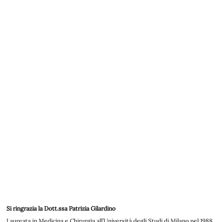
Si ringrazia la Dott.ssa Patrizia Gilardino
Laureata in Medicina e Chirurgia all’Università degli Studi di Milano nel 1988,