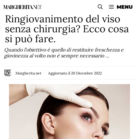
Vai
MENU
al
Ringiovanimento del viso
contenuto
senza chirurgia? Ecco cosa
si può fare.
Quando l’obiettivo è quello di restituire freschezza e
giovinezza al volto non è sempre necessario …
Margherita.net
Aggiornato il
20 Dicembre 2022