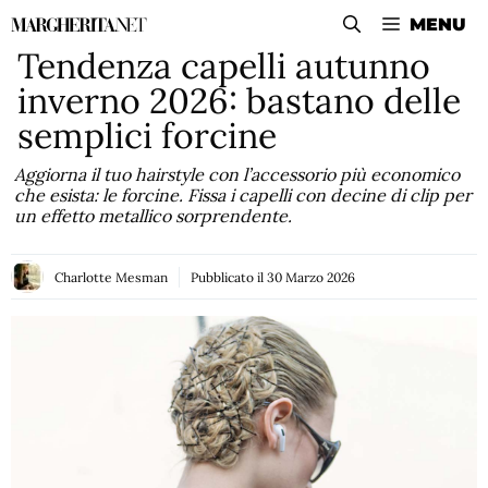
Vai
MENU
al
Tendenza capelli autunno
contenuto
inverno 2026: bastano delle
semplici forcine
Aggiorna il tuo hairstyle con l’accessorio più economico
che esista: le forcine. Fissa i capelli con decine di clip per
un effetto metallico sorprendente.
Charlotte Mesman
Pubblicato il
30 Marzo 2026