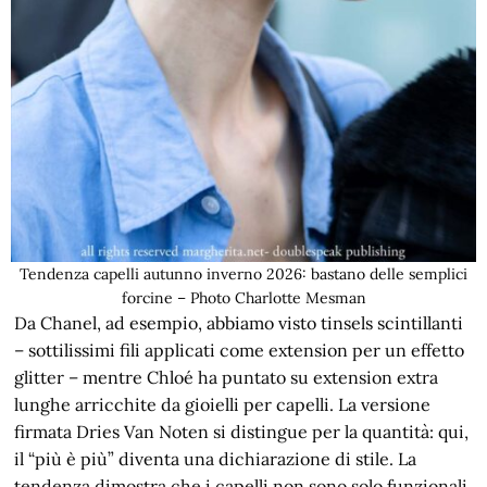
Tendenza capelli autunno inverno 2026: bastano delle semplici
forcine – Photo Charlotte Mesman
Da Chanel, ad esempio, abbiamo visto tinsels scintillanti
– sottilissimi fili applicati come extension per un effetto
glitter – mentre Chloé ha puntato su extension extra
lunghe arricchite da gioielli per capelli. La versione
firmata Dries Van Noten si distingue per la quantità: qui,
il “più è più” diventa una dichiarazione di stile. La
tendenza dimostra che i capelli non sono solo funzionali,