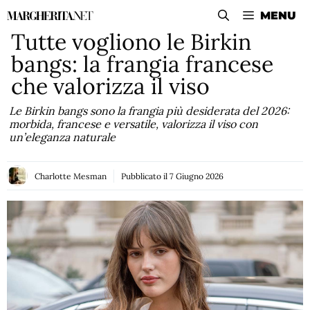
Vai
MENU
al
Tutte vogliono le Birkin
contenuto
bangs: la frangia francese
che valorizza il viso
Le Birkin bangs sono la frangia più desiderata del 2026:
morbida, francese e versatile, valorizza il viso con
un’eleganza naturale
Charlotte Mesman
Pubblicato il
7 Giugno 2026