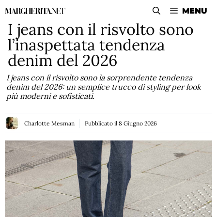
Vai
MENU
al
I jeans con il risvolto sono
contenuto
l’inaspettata tendenza
denim del 2026
I jeans con il risvolto sono la sorprendente tendenza
denim del 2026: un semplice trucco di styling per look
più moderni e sofisticati.
Charlotte Mesman
Pubblicato il
8 Giugno 2026