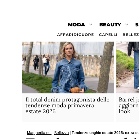
Vai
al
contenuto
MODA
BEAUTY
S
AFFARIDICUORE
CAPELLI
BELLE
Il total denim protagonista delle
Barrel j
tendenze moda primavera
aggiorn
estate 2026
look
Margherita.net
|
Bellezza
|
Tendenze unghie estate 2025: extra s