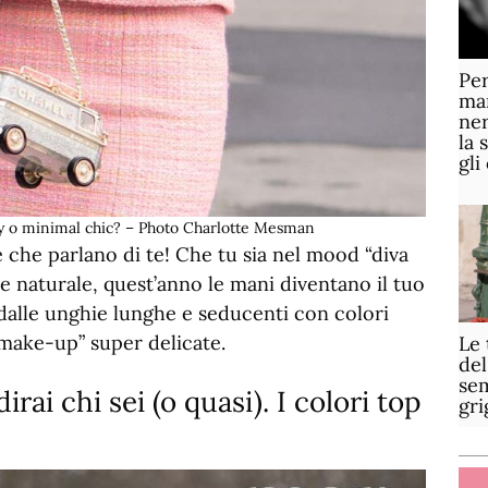
Per
mar
ner
la 
gli
y o minimal chic? – Photo Charlotte Mesman
e che parlano di te! Che tu sia nel mood “diva
e naturale, quest’anno le mani diventano il tuo
dalle unghie lunghe e seducenti con colori
make-up” super delicate.
Le 
del
sem
rai chi sei (o quasi). I colori top
gri