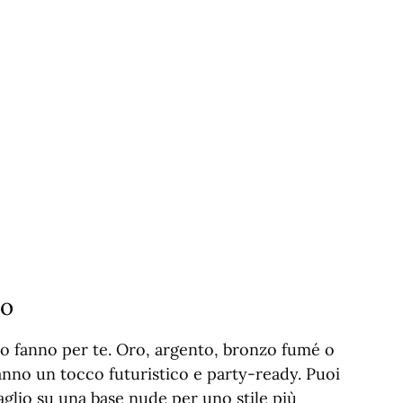
to
ato fanno per te. Oro, argento, bronzo fumé o
danno un tocco futuristico e party-ready. Puoi
aglio su una base nude per uno stile più