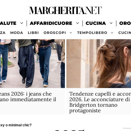
ALUTE
AFFARIDICUORE
CUCINA
ORO
ZZA
MODA
LIBRI
OROSCOPI
TEMPOLIBERO
CUCI
eans 2026: i jeans che
Tendenze capelli e acco
ano immediatamente il
2026. Le acconciature di
Bridgerton tornano
protagoniste
exy o minimal chic?