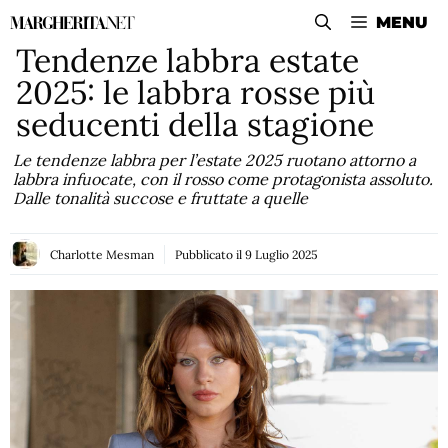
Vai
MENU
al
Tendenze labbra estate
contenuto
2025: le labbra rosse più
seducenti della stagione
Le tendenze labbra per l’estate 2025 ruotano attorno a
labbra infuocate, con il rosso come protagonista assoluto.
Dalle tonalità succose e fruttate a quelle
Charlotte Mesman
Pubblicato il
9 Luglio 2025