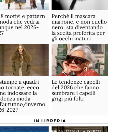
 8 motivi e pattern
Perché il mascara
moda che vedrai
marrone, e non quello
unque nel 2026-
nero, sta diventando
27
la scelta preferita per
gli occhi maturi
stampe a quadri
Le tendenze capelli
o tornate: ecco
del 2026 che fanno
e indossare la
sembrare i capelli
ndenza moda
grigi più folti
ll’autunno/inverno
26-2027
IN LIBRERIA