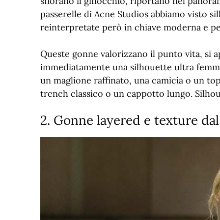
sfiorano il ginocchio, riportano nel panoram
passerelle di Acne Studios abbiamo visto si
reinterpretate però in chiave moderna e p
Queste gonne valorizzano il punto vita, si
immediatamente una silhouette ultra femmin
un maglione raffinato, una camicia o un to
trench classico o un cappotto lungo. Silho
2. Gonne layered e texture dal