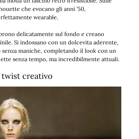
a moda un fascino rétro irresistibile. Sulle
lhouette che evocano gli anni ’50,
erfettamente wearable.
 aprono delicatamente sul fondo e creano
ile. Si indossano con un dolcevita aderente,
p senza maniche, completando il look con un
uette senza tempo, ma incredibilmente attuali.
 twist creativo