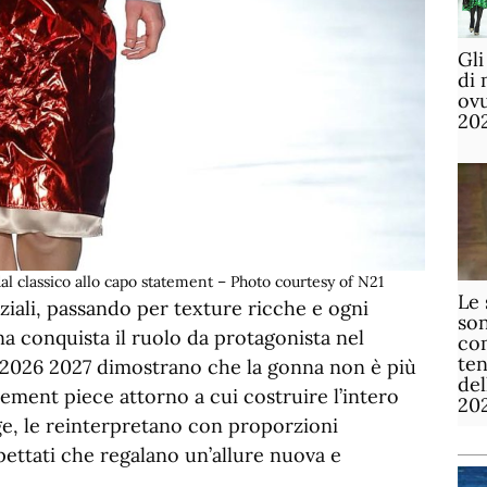
Gli
di 
ov
20
 classico allo capo statement – Photo courtesy of N21
Le 
ziali, passando per texture ricche e ogni
son
na conquista il ruolo da protagonista nel
com
te
 2026 2027 dimostrano che la gonna non è più
de
ment piece attorno a cui costruire l’intero
20
ge, le reinterpretano con proporzioni
ettati che regalano un’allure nuova e