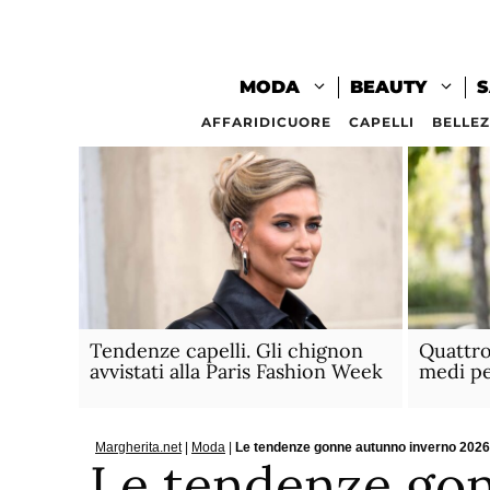
Vai
al
contenuto
MODA
BEAUTY
S
AFFARIDICUORE
CAPELLI
BELLE
Tendenze capelli. Gli chignon
Quattro 
avvistati alla Paris Fashion Week
medi pe
Margherita.net
|
Moda
|
Le tendenze gonne autunno inverno 2026 
Le tendenze go