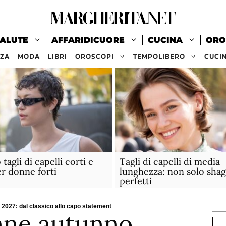
ALUTE
AFFARIDICUORE
CUCINA
ORO
ZZA
MODA
LIBRI
OROSCOPI
TEMPOLIBERO
CUCI
tagli di capelli corti e
Tagli di capelli di media
r donne forti
lunghezza: non solo shag
perfetti
2027: dal classico allo capo statement
nne autunno
Ce