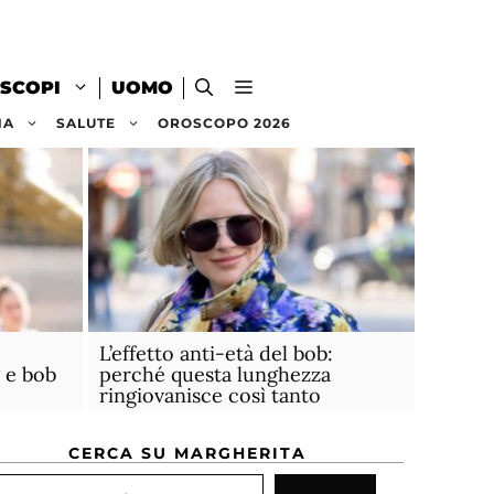
SCOPI
UOMO
NA
SALUTE
OROSCOPO 2026
L’effetto anti-età del bob:
 e bob
perché questa lunghezza
ringiovanisce così tanto
CERCA SU MARGHERITA
rca