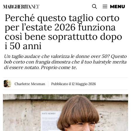
Vai
MENU
al
Perché questo taglio corto
contenuto
per l’estate 2026 funziona
così bene soprattutto dopo
i 50 anni
Un taglio audace che valorizza le donne over 50? Questo
bob corto con frangia dimostra che il tuo hairstyle merita
di essere notato. Proprio come te.
Charlotte Mesman
Pubblicato il
12 Maggio 2026