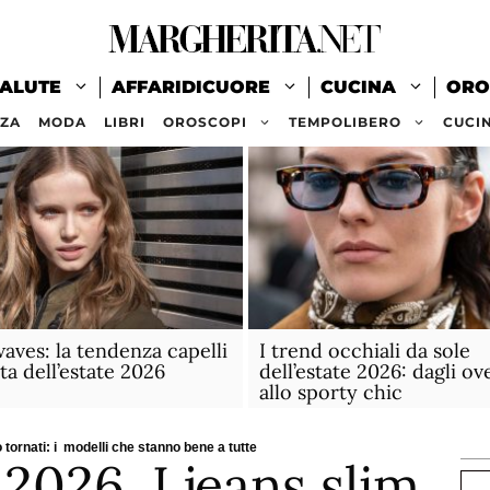
ALUTE
AFFARIDICUORE
CUCINA
ORO
ZZA
MODA
LIBRI
OROSCOPI
TEMPOLIBERO
CUCI
aves: la tendenza capelli
I trend occhiali da sole
ta dell’estate 2026
dell’estate 2026: dagli ov
allo sporty chic
 tornati: i modelli che stanno bene a tutte
026. I jeans slim
Ce