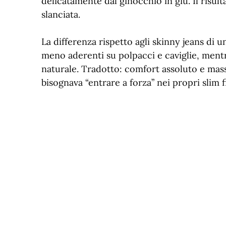
delicatamente dal ginocchio in giù. Il risul
slanciata.
La differenza rispetto agli skinny jeans di 
meno aderenti su polpacci e caviglie, ment
naturale. Tradotto: comfort assoluto e mass
bisognava “entrare a forza” nei propri slim f