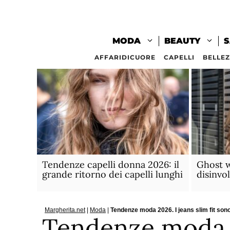
Vai
al
contenuto
MODA
BEAUTY
S
AFFARIDICUORE
CAPELLI
BELLE
Tendenze capelli donna 2026: il
Ghost w
grande ritorno dei capelli lunghi
disinvol
Margherita.net
|
Moda
|
Tendenze moda 2026. I jeans slim fit sono
Tendenze moda 2