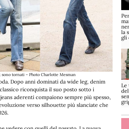
Per
mar
ner
la 
gli
t sono tornati – Photo Charlotte Mesman
 moda. Dopo anni dominati da wide leg, denim
Le 
lassico riconquista il suo posto sotto i
del
sem
e, i jeans aderenti compaiono sempre più spesso,
gri
evoluzione verso silhouette più slanciate che
026.
che vedere con quelli del passato. La nuova