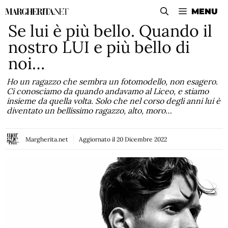
Vai
MENU
al
Se lui è più bello. Quando il
contenuto
nostro LUI e più bello di
noi…
Ho un ragazzo che sembra un fotomodello, non esagero.
Ci conosciamo da quando andavamo al Liceo, e stiamo
insieme da quella volta. Solo che nel corso degli anni lui è
diventato un bellissimo ragazzo, alto, moro…
Margherita.net
Aggiornato il
20 Dicembre 2022