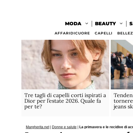
Vai
al
contenuto
MODA
BEAUTY
S
AFFARIDICUORE
CAPELLI
BELLE
Tre tagli di capelli corti ispirati a
Tenden
Dior per l’estate 2026. Quale fa
tornere
per te?
jeans s
Margherita.net
|
Donne e salute
|
La primavera e le recidive di ac