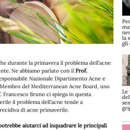
Per
mar
ner
la 
gli
che durante la primavera il problema dell’acne
ente. Ne abbiamo parlato con il
Prof.
Responsabile Nazionale Dipartimento Acne e
, Membro del Mediterranean Acne Board, uno
Le 
f. Francesco Bruno ci spiega in questa
del
erile il problema dell’acne tende a
sem
gri
 recidiva di acne primaverile.
potrebbe aiutarci ad inquadrare le principali