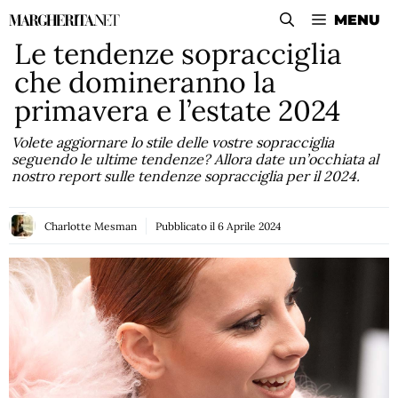
Vai
MENU
al
Le tendenze sopracciglia
contenuto
che domineranno la
primavera e l’estate 2024
Volete aggiornare lo stile delle vostre sopracciglia
seguendo le ultime tendenze? Allora date un’occhiata al
nostro report sulle tendenze sopracciglia per il 2024.
Charlotte Mesman
Pubblicato il
6 Aprile 2024