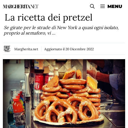
Vai
MENU
al
La ricetta dei pretzel
contenuto
Se girate per le strade di New York a quasi ogni isolato,
proprio al semaforo, vi …
Margherita.net
Aggiornato il
20 Dicembre 2022