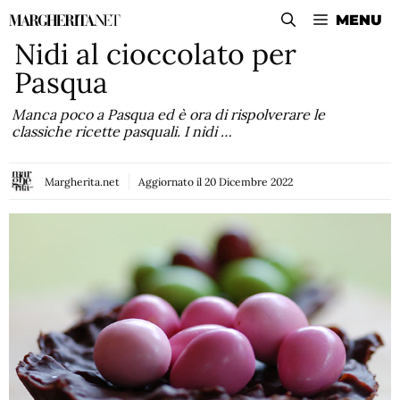
Vai
MENU
al
Nidi al cioccolato per
contenuto
Pasqua
Manca poco a Pasqua ed è ora di rispolverare le
classiche ricette pasquali. I nidi …
Margherita.net
Aggiornato il
20 Dicembre 2022