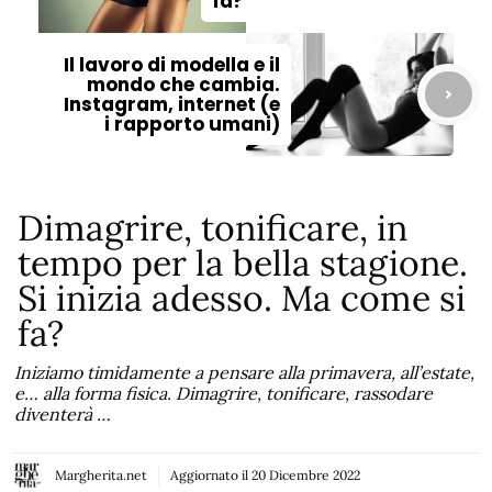
fa?
Il lavoro di modella e il
mondo che cambia.
Instagram, internet (e
i rapporto umani)
Dimagrire, tonificare, in
tempo per la bella stagione.
Si inizia adesso. Ma come si
fa?
Iniziamo timidamente a pensare alla primavera, all’estate,
e… alla forma fisica. Dimagrire, tonificare, rassodare
diventerà …
Margherita.net
Aggiornato il
20 Dicembre 2022