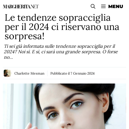
Vai
MENU
al
Le tendenze sopracciglia
contenuto
per il 2024 ci riservano una
sorpresa!
Ti sei già informata sulle tendenze sopracciglia per il
2024? Noi sì. E sì, ci sarà una grande sorpresa. O forse
no…
Charlotte Mesman
Pubblicato il
7 Gennaio 2024