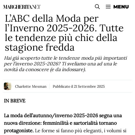
Vai
MENU
al
L’ABC della Moda per
contenuto
l’Inverno 2025-2026. Tutte
le tendenze più chic della
stagione fredda
Hai già scoperto tutte le tendenze moda più importanti
per l’inverno 2025-2026? Ti sveliamo una ad una le
novità da conoscere (e da indossare).
Charlotte Mesman
Pubblicato il
21 Settembre 2025
IN BREVE
La moda dell’autunno/inverno 2025-2026 segna una
nuova direzione: femminilità e sartorialità tornano
protagoniste.
Le forme si fanno più eleganti, i volumi si