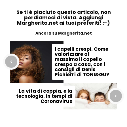
Se ti è piaciuto questo articolo, non
perdiamoci di vista. Aggiungi
Margherita.net ai tuoi preferiti! :-)
Ancora su Margherita.net
I capelli crespi. Come
valorizzare al
massimo il capello
crespo a casa, con i
consigli di Denis
Pichierri di TONI&GUY
La vita di coppia, e la
tecnologia, in tempi di
Coronavirus