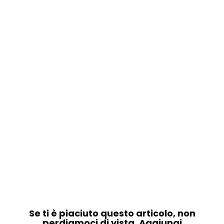
Se ti è piaciuto questo articolo, non
perdiamoci di vista. Aggiungi