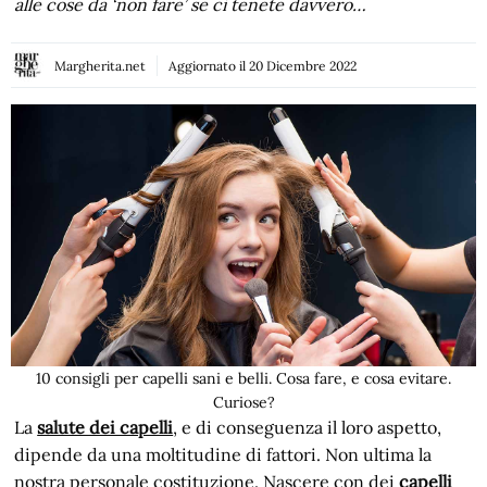
alle cose da ‘non fare’ se ci tenete davvero…
Margherita.net
Aggiornato il
20 Dicembre 2022
10 consigli per capelli sani e belli. Cosa fare, e cosa evitare.
Curiose?
La
salute dei capelli
, e di conseguenza il loro aspetto,
dipende da una moltitudine di fattori. Non ultima la
nostra personale costituzione. Nascere con dei
capelli