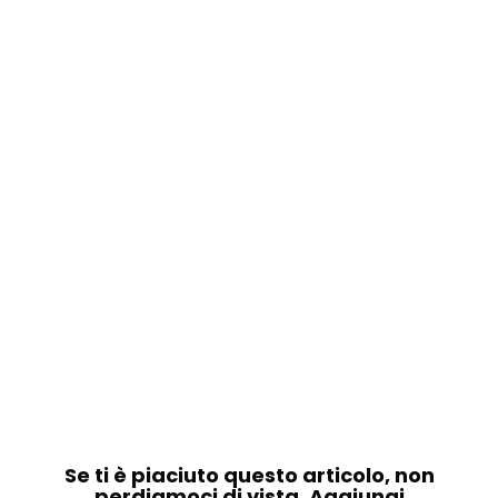
Se ti è piaciuto questo articolo, non
perdiamoci di vista. Aggiungi