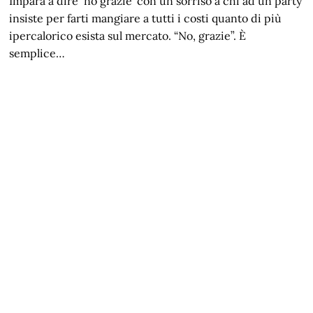
Impara a dire ‘no grazie’ con un sorriso a chi ad un party
insiste per farti mangiare a tutti i costi quanto di più
ipercalorico esista sul mercato. “No, grazie”. È
semplice…