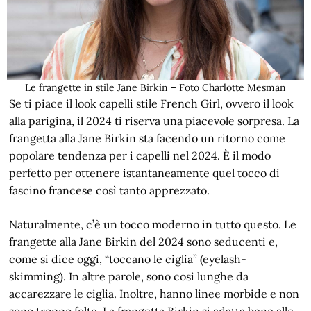
Le frangette in stile Jane Birkin – Foto Charlotte Mesman
Se ti piace il look capelli stile French Girl, ovvero il look
alla parigina, il 2024 ti riserva una piacevole sorpresa. La
frangetta alla Jane Birkin sta facendo un ritorno come
popolare tendenza per i capelli nel 2024. È il modo
perfetto per ottenere istantaneamente quel tocco di
fascino francese così tanto apprezzato.
Naturalmente, c’è un tocco moderno in tutto questo. Le
frangette alla Jane Birkin del 2024 sono seducenti e,
come si dice oggi, “toccano le ciglia” (eyelash-
skimming). In altre parole, sono così lunghe da
accarezzare le ciglia. Inoltre, hanno linee morbide e non
sono troppo folte. La frangetta Birkin si adatta bene alle