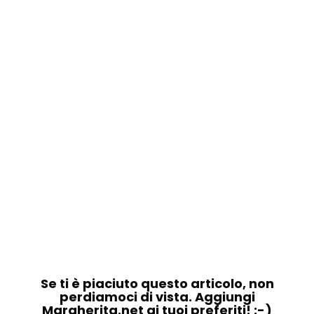
Se ti è piaciuto questo articolo, non
perdiamoci di vista. Aggiungi
Margherita.net ai tuoi preferiti! :-)