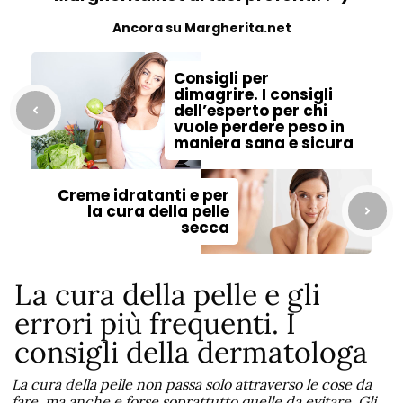
Ancora su Margherita.net
Consigli per
dimagrire. I consigli
dell’esperto per chi
vuole perdere peso in
maniera sana e sicura
Creme idratanti e per
la cura della pelle
secca
La cura della pelle e gli
errori più frequenti. I
consigli della dermatologa
La cura della pelle non passa solo attraverso le cose da
fare, ma anche e forse soprattutto quelle da evitare. Gli