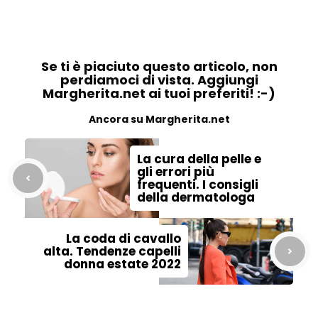
Se ti è piaciuto questo articolo, non
perdiamoci di vista. Aggiungi
Margherita.net ai tuoi preferiti! :-)
Ancora su Margherita.net
La cura della pelle e
gli errori più
frequenti. I consigli
della dermatologa
La coda di cavallo
alta. Tendenze capelli
donna estate 2022