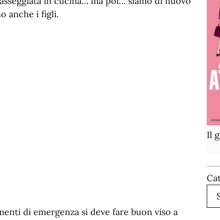
asseggiata in cucina… ma poi… siamo di nuovo
o anche i figli.
Il 
Ca
menti di emergenza si deve fare buon viso a