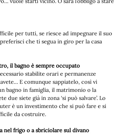
o… vuole starti vicino. O sarà l’obbligo a stare
ficile per tutti, se riesce ad impegnare il suo
referisci che ti segua in giro per la casa
ltro, il bagno è sempre occupato
ecessario stabilite orari e permanenze
 avete… E comunque sappiatelo, così vi
n bagno in famiglia, il matrimonio o la
e due siete già in zona ‘si può salvare’. Lo
ter è un investimento che si può fare e si
icile da costruire.
 nel frigo o a sbriciolare sul divano