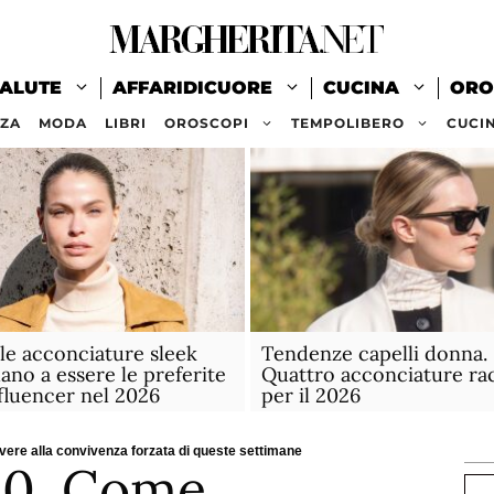
ALUTE
AFFARIDICUORE
CUCINA
ORO
ZZA
MODA
LIBRI
OROSCOPI
TEMPOLIBERO
CUCI
le acconciature sleek
Tendenze capelli donna.
ano a essere le preferite
Quattro acconciature ra
nfluencer nel 2026
per il 2026
ere alla convivenza forzata di queste settimane
20. Come
Ce