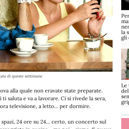
Per
mar
ner
la 
gli
ata di queste settimane
Le 
va alla quale non eravate state preparate.
del
sem
ti saluta e va a lavorare. Ci si rivede la sera,
gri
cora televisione, a letto… per dormire.
 spazi, 24 ore su 24… certo, un concerto sul