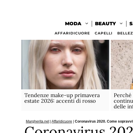
Vai
al
contenuto
MODA
BEAUTY
S
AFFARIDICUORE
CAPELLI
BELLE
Tendenze make-up primavera
Perché 
estate 2026: accenti di rosso
continu
delle i
Margherita.net
|
Affaridicuore
|
Coronavirus 2020. Come sopravviv
Coronavirus 20