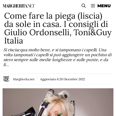
Vai
MENU
al
Come fare la piega (liscia)
contenuto
da sole in casa. I consigli di
Giulio Ordonselli, Toni&Guy
Italia
Si risciacqua molto bene, e si tamponano i capelli. Una
volta tamponati i capelli si può aggiungere un pochino di
siero sempre sulle medie lunghezze e sulle punte, e da
lì…
Margherita.net
Aggiornato il
20 Dicembre 2022