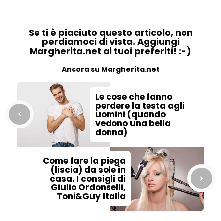
Se ti è piaciuto questo articolo, non
perdiamoci di vista. Aggiungi
Margherita.net ai tuoi preferiti! :-)
Ancora su Margherita.net
Le cose che fanno
perdere la testa agli
uomini (quando
vedono una bella
donna)
Come fare la piega
(liscia) da sole in
casa. I consigli di
Giulio Ordonselli,
Toni&Guy Italia