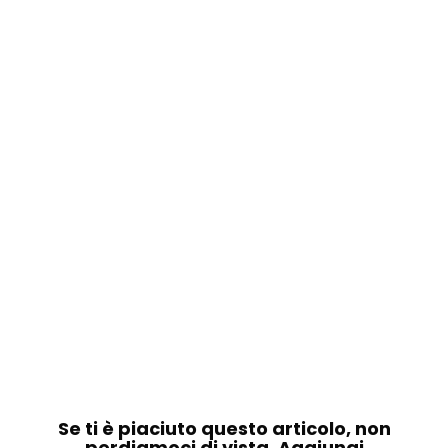
Se ti è piaciuto questo articolo, non
perdiamoci di vista. Aggiungi