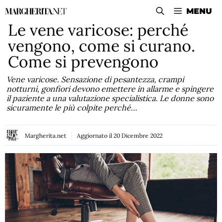
Vai
MENU
al
Le vene varicose: perché
contenuto
vengono, come si curano.
Come si prevengono
Vene varicose. Sensazione di pesantezza, crampi
notturni, gonfiori devono emettere in allarme e spingere
il paziente a una valutazione specialistica. Le donne sono
sicuramente le più colpite perché…
Margherita.net
Aggiornato il
20 Dicembre 2022