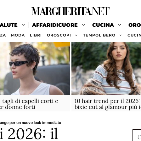
ALUTE
AFFARIDICUORE
CUCINA
ORO
ZZA
MODA
LIBRI
OROSCOPI
TEMPOLIBERO
CUCI
tagli di capelli corti e
10 hair trend per il 2026:
r donne forti
bixie cut al glamour più 
t lungo per un nuovo look immediato
 2026: il
Ce