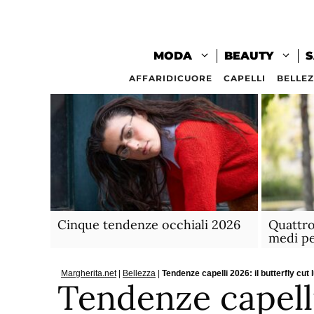
Vai
al
contenuto
MODA
BEAUTY
S
AFFARIDICUORE
CAPELLI
BELLE
Cinque tendenze occhiali 2026
Quattro 
medi pe
Margherita.net
|
Bellezza
|
Tendenze capelli 2026: il butterfly cu
Tendenze capelli