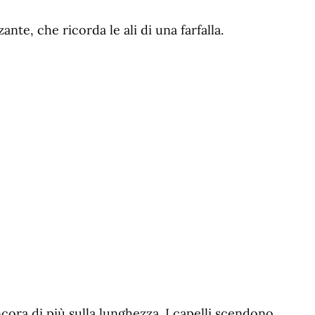
ante, che ricorda le ali di una farfalla.
cora di più sulla lunghezza. I capelli scendono