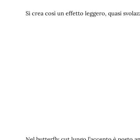
Si crea così un effetto leggero, quasi svolazz
Nel butterfly cut lungo l’accento è posto an