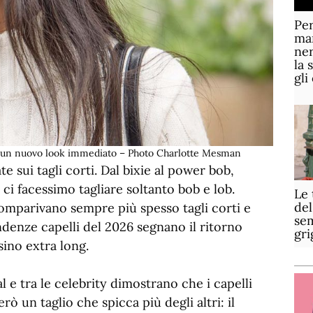
Per
mar
ner
la 
gli
er un nuovo look immediato – Photo Charlotte Mesman
e sui tagli corti. Dal bixie al power bob,
ci facessimo tagliare soltanto bob e lob.
Le 
del
comparivano sempre più spesso tagli corti e
sem
denze capelli del 2026 segnano il ritorno
gri
sino extra long.
al e tra le celebrity dimostrano che i capelli
rò un taglio che spicca più degli altri: il