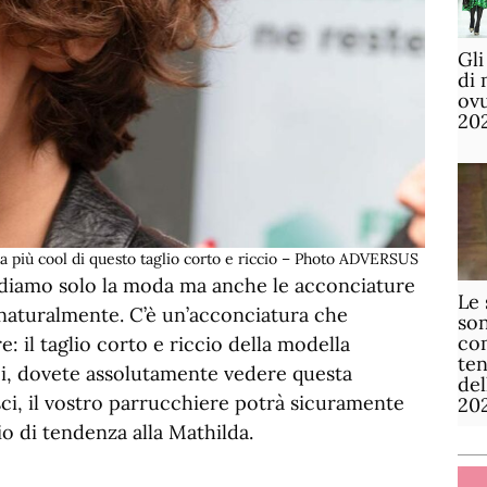
Gli
di 
ov
20
 più cool di questo taglio corto e riccio – Photo ADVERSUS
diamo solo la moda ma anche le acconciature
Le 
, naturalmente. C’è un’acconciatura che
son
com
: il taglio corto e riccio della modella
te
cci, dovete assolutamente vedere questa
de
sci, il vostro parrucchiere potrà sicuramente
20
io di tendenza alla Mathilda.