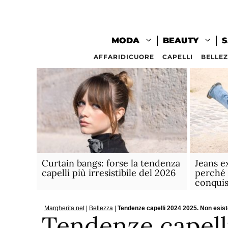
Vai
al
contenuto
MODA
BEAUTY
S
AFFARIDICUORE
CAPELLI
BELLE
Curtain bangs: forse la tendenza
Jeans e
capelli più irresistibile del 2026
perché 
conquis
Margherita.net
|
Bellezza
|
Tendenze capelli 2024 2025. Non esiste
Tendenze capell