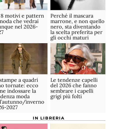
 8 motivi e pattern
Perché il mascara
moda che vedrai
marrone, e non quello
unque nel 2026-
nero, sta diventando
27
la scelta preferita per
gli occhi maturi
stampe a quadri
Le tendenze capelli
o tornate: ecco
del 2026 che fanno
e indossare la
sembrare i capelli
ndenza moda
grigi più folti
ll’autunno/inverno
26-2027
IN LIBRERIA