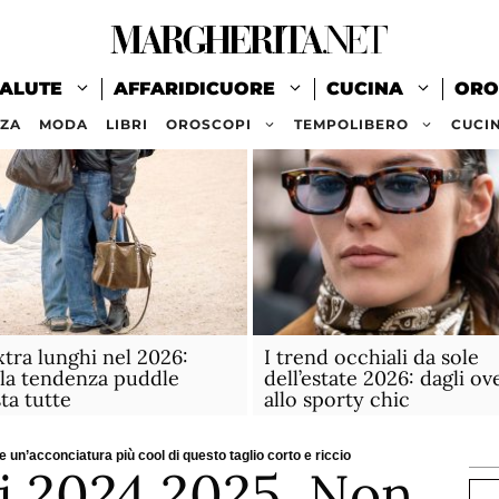
ALUTE
AFFARIDICUORE
CUCINA
ORO
ZZA
MODA
LIBRI
OROSCOPI
TEMPOLIBERO
CUCI
xtra lunghi nel 2026:
I trend occhiali da sole
la tendenza puddle
dell’estate 2026: dagli ov
ta tutte
allo sporty chic
 un’acconciatura più cool di questo taglio corto e riccio
i 2024 2025. Non
Ce