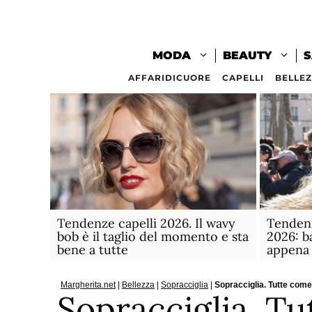
Vai
al
contenuto
MODA
BEAUTY
S
AFFARIDICUORE
CAPELLI
BELLE
Tendenze capelli 2026. Il wavy
Tendenz
bob è il taglio del momento e sta
2026: ba
bene a tutte
appena 
Margherita.net
|
Bellezza
|
Sopracciglia
|
Sopracciglia. Tutte come
Sopracciglia. Tu