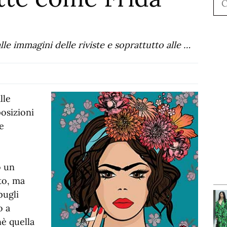
le immagini delle riviste e soprattutto alle …
lle
posizioni
e
o un
to, ma
pugli
o a
nè quella