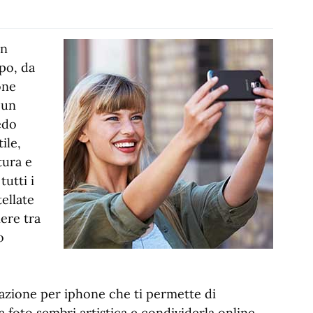
un
po, da
one
 un
edo
ile,
tura e
utti i
tellate
ere tra
o
azione per iphone che ti permette di
a foto sembri artistica e condividerla online