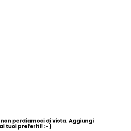
, non perdiamoci di vista. Aggiungi
 tuoi preferiti! :-)