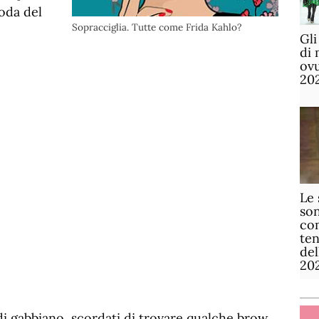
oda del
Sopracciglia. Tutte come Frida Kahlo?
Gli
di 
ov
20
Le 
son
com
te
de
20
 di gabbiano, scordati di trovare qualche brow