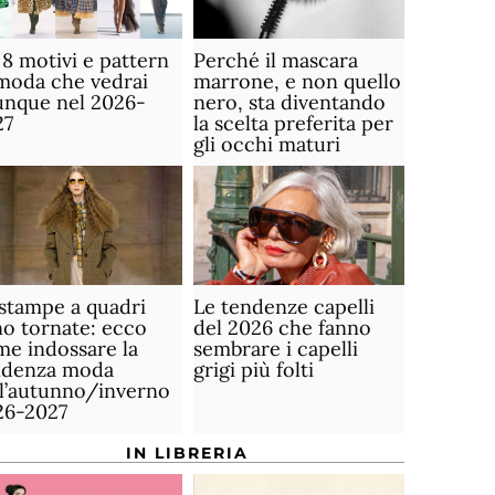
 8 motivi e pattern
Perché il mascara
moda che vedrai
marrone, e non quello
unque nel 2026-
nero, sta diventando
27
la scelta preferita per
gli occhi maturi
stampe a quadri
Le tendenze capelli
o tornate: ecco
del 2026 che fanno
e indossare la
sembrare i capelli
ndenza moda
grigi più folti
ll’autunno/inverno
26-2027
IN LIBRERIA