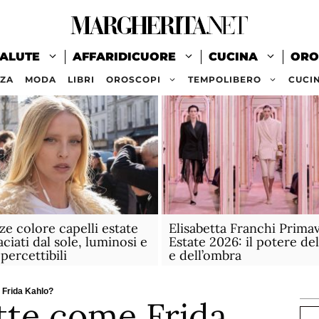
ALUTE
AFFARIDICUORE
CUCINA
ORO
ZZA
MODA
LIBRI
OROSCOPI
TEMPOLIBERO
CUCI
e colore capelli estate
Elisabetta Franchi Prima
ciati dal sole, luminosi e
Estate 2026: il potere del
percettibili
e dell’ombra
 Frida Kahlo?
tte come Frida
Ce