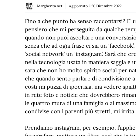
Margherita.net
Aggiornato il
20 Dicembre 2022
Fino a che punto ha senso raccontarsi? E’ 
pensiero che mi perseguita da qualche tem
quando non puoi ascoltare una conversazi
senza che ad ogni frase ci sia un ‘facebook’,
‘social network’ un ‘instagr.am’. Sarà che cr
nella tecnologia usata in maniera saggia e ut
sarà che non ho molto spirito social per na
che quando sento parlare di condivisione a t
costi mi puzza di ipocrisia, ma vedere spiat
in rete foto e notizie che dovrebbero riman
le quattro mura di una famiglia o al massim
condivise con i parenti più stretti, mi irrita.
Prendiamo instagram, per esempio, l’applic
fotografare, mettere un filtro così che la tu