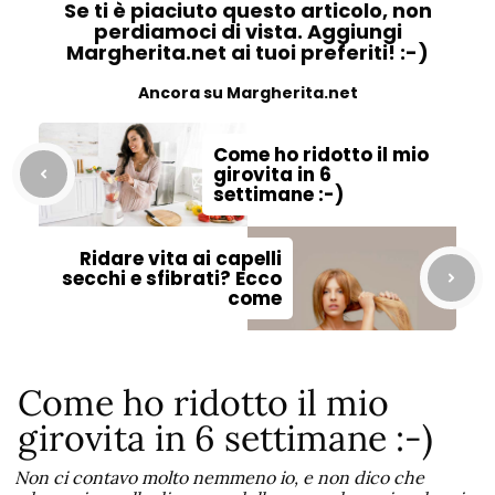
Se ti è piaciuto questo articolo, non
perdiamoci di vista. Aggiungi
Margherita.net ai tuoi preferiti! :-)
Ancora su Margherita.net
Come ho ridotto il mio
girovita in 6
settimane :-)
Ridare vita ai capelli
secchi e sfibrati? Ecco
come
Come ho ridotto il mio
girovita in 6 settimane :-)
Non ci contavo molto nemmeno io, e non dico che