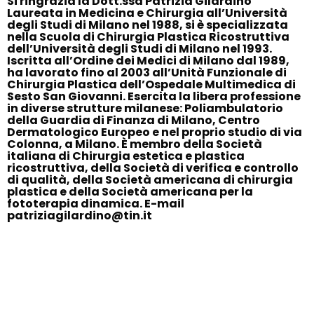
Si ringrazia la Dott.ssa Patrizia Gilardino
Laureata in Medicina e Chirurgia all’Università
degli Studi di Milano nel 1988, si è specializzata
nella Scuola di Chirurgia Plastica Ricostruttiva
dell’Università degli Studi di Milano nel 1993.
Iscritta all’Ordine dei Medici di Milano dal 1989,
ha lavorato fino al 2003 all’Unità Funzionale di
Chirurgia Plastica dell’Ospedale Multimedica di
Sesto San Giovanni. Esercita la libera professione
in diverse strutture milanese: Poliambulatorio
della Guardia di Finanza di Milano, Centro
Dermatologico Europeo e nel proprio studio di via
Colonna, a Milano. È membro della Società
italiana di Chirurgia estetica e plastica
ricostruttiva, della Società di verifica e controllo
di qualità, della Società americana di chirurgia
plastica e della Società americana per la
fototerapia dinamica. E-mail
patriziagilardino@tin.it