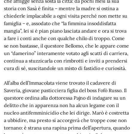
che affligge senza sosta la città: da pochi mesi la sua
storia con Sasà è finita – mentre la madre si ostina a
chiederle implacabile a ogni visita perché non mette su
famiglia – e, assodato che “la fimmina insoddisfatta
mangia”, lei si è pian piano lasciata andare e ora si trova
a fare i conti anche con qualche chilo di troppo. Come
se non bastasse, il questore Bellomo, che le appare come
un “damerino” interamente votato agli scatti di carriera,
continua a stuzzicarla con rimbrotti e inviti a prendersi
cura di sé, suscitandole un misto di fastidio e curiosità.
All’alba dell’Immacolata viene trovato il cadavere di
Saveria, giovane pasticciera figlia del boss Fofò Russo. Il
questore ordina alla dottoressa Pajno di indagare su un
delitto che in apparenza non ha alcun legame con il
nucleo antifemminicidio che lei dirige. Marò è costretta
a ubbidire, ma presto si accorgerà che troppe cose non
tornano: è strana una rapina prima dell’apertura, quando