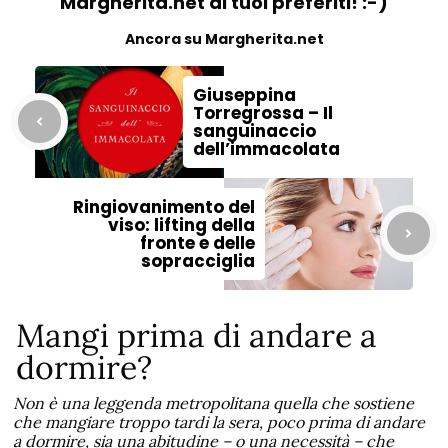
Margherita.net ai tuoi preferiti! :-)
Ancora su Margherita.net
Giuseppina
Torregrossa – Il
sanguinaccio
dell’immacolata
Ringiovanimento del
viso: lifting della
fronte e delle
sopracciglia
Mangi prima di andare a
dormire?
Non è una leggenda metropolitana quella che sostiene
che mangiare troppo tardi la sera, poco prima di andare
a dormire, sia una abitudine – o una necessità – che