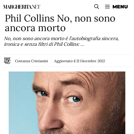
Vai
MENU
al
Phil Collins No, non sono
contenuto
ancora morto
No, non sono ancora morto è l’autobiografia sincera,
ironica e senza filtri di Phil Collins: …
Costanza Cristianini
Aggiornato il
21 Dicembre 2022