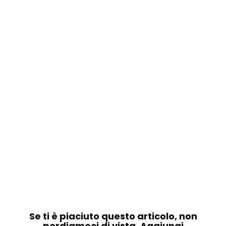
Se ti è piaciuto questo articolo, non
perdiamoci di vista. Aggiungi