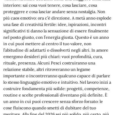
interiore: sai cosa vuoi tenere, cosa lasciare, cosa
proteggere e cosa lasciar andare senza nostalgia. Non
più caos emotivo: ora c’è direzione. A metà anno esplode
una fase di creatività fertile: idee, ispirazioni, incontri
significativi ti danno la sensazione di essere finalmente
nel posto giusto, con l’energia giusta. Questo è un anno
in cui puoi mettere al centro il tuo valore, non
l’abitudine di adattarti o dissolverti negli altri. In amore
emergono desideri più chiari: vuoi profondità, cura,
rituale, presenza. Alcuni Pesci costruiranno una
relazione stabile, altri ritroveranno un legame
importante o incontreranno qualcuno capace di parlare
lo stesso linguaggio emotivo e intuitivo. Nel lavoro inizi a
costruire fondamenta più solide: progetti, competenze,
routine e scelte professionali diventano più definite. È
un anno in cui puoi crescere senza sforzo forzato: le
cose fluiscono quando smetti di dubitare del tuo
meritare. Alla fine del 2026 sei più solido, più certo, più