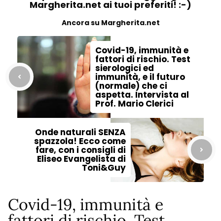
Margherita.net ai tuoi preferiti! :-)
Ancora su Margherita.net
Covid-19, immunità e
fattori di rischio. Test
sierologici ed
immunità, e il futuro
(normale) che ci
aspetta. Intervista al
Prof. Mario Clerici
Onde naturali SENZA
spazzola! Ecco come
fare, con i consigli di
Eliseo Evangelista di
Toni&Guy
Covid-19, immunità e
fattori di rischio. Test