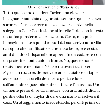
My killer vacation di Tessa Bailey
Tutto quello che desidera Taylor, una giovane
insegnante annoiata da giornate sempre uguali e senza
sorprese, è trascorrere una vacanza esclusiva nella
soleggiata Cape Cod insieme al fratello Jude, con in testa
un unico pensiero: l’abbronzatura. Certo, non può
immaginare che a pochi minuti dal suo arrivo nella villa
da sogno che ha affittato (e che, nota bene, le è costata
anni di faticosi risparmi) incapperà in un cadavere con
un proiettile conficcato in fronte. No, questo non è
decisamente nei piani. Né lo è ritrovarsi tra i piedi
Myles, un rozzo ex detective e ora cacciatore di taglie,
assoldato dalla sorella del morto per fare luce
sull’omicidio e possibilmente catturare l’assassino. Uno
talmente pieno di sé da rifiutare, con aria infastidita, la
gentile offerta di Taylor di dare una mano a risolvere il
caso. Un atteggiamento inaccettabile, perché prima di