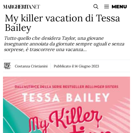
Vai
MENU
al
My killer vacation di Tessa
contenuto
Bailey
Tutto quello che desidera Taylor, una giovane
insegnante annoiata da giornate sempre uguali e senza
sorprese, è trascorrere una vacanza…
Costanza Cristianini
Pubblicato il
14 Giugno 2023