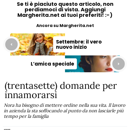
Se ti è piaciuto questo articolo, non
perdiamoci di vista. Aggiungi
Margherita.net ai tuoi preferiti! :-)
Ancora su Margherita.net
Settembre: il vero
nuovo inizio
L’amica speciale
(trentasette) domande per
innamorarsi
Nora ha bisogno di mettere ordine nella sua vita. Il lavoro
in azienda la sta soffocando al punto da non lasciarle più
tempo per la famiglia