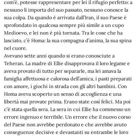
com’è, potesse rappresentare per lei il rifugio perfetto: a
nessuno lì importa del suo passato, nessuno conosce la
sua colpa. Da quando è arrivata dall’Iran, il suo Paese è
sprofondato in qualcosa sempre più simile a un cupo
Medioevo, e lei non è più tornata. Tra le cose che ha
lasciato, c’è Homa: la sua compagna d’anima, la sua spina
nel cuore.
Avevano sette anni quando si erano conosciute a
Teheran. La madre di Ellie disapprovava il loro legame e
aveva provato di tutto per separarle, ma lei amava la
famiglia affettuosa e calorosa dell’amica, i pasti preparati
con amore, i giochi in strada con gli altri bambini. Con
Homa aveva scoperto un senso di accoglienza e una
libertà mai provate prima. Erano state così felici. Ma poi
c’è stata quella sera. La sera in cui Ellie ha commesso un
errore ingenuo e terribile. Un errore che il nuovo corso
del Paese non avrebbe perdonato e che avrebbe avuto
conseguenze decisive e devastanti su entrambe le loro