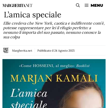
Vai
MENU
al
L’amica speciale
contenuto
Ellie credeva che New York, caotica e indifferente com’è,
potesse rappresentare per lei il rifugio perfetto: a
nessuno lì importa del suo passato, nessuno conosce la
sua colpa
Margherita.net
Pubblicato il
24 Agosto 2025