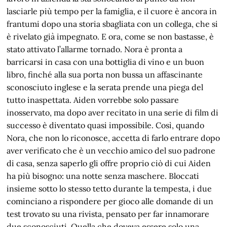
lasciarle più tempo per la famiglia, e il cuore è ancora in
frantumi dopo una storia sbagliata con un collega, che si
è rivelato già impegnato. E ora, come se non bastasse, è
stato attivato l’allarme tornado. Nora è pronta a
barricarsi in casa con una bottiglia di vino e un buon
libro, finché alla sua porta non bussa un affascinante
sconosciuto inglese e la serata prende una piega del
tutto inaspettata. Aiden vorrebbe solo passare
inosservato, ma dopo aver recitato in una serie di film di
successo è diventato quasi impossibile. Così, quando
Nora, che non lo riconosce, accetta di farlo entrare dopo
aver verificato che è un vecchio amico del suo padrone
di casa, senza saperlo gli offre proprio ciò di cui Aiden
ha più bisogno: una notte senza maschere. Bloccati
insieme sotto lo stesso tetto durante la tempesta, i due
cominciano a rispondere per gioco alle domande di un
test trovato su una rivista, pensato per far innamorare
due sconosciuti. Quella che doveva essere solo una