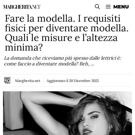
Vai
MENU
al
Fare la modella. I requisiti
contenuto
fisici per diventare modella.
Quali le misure e l’altezza
minima?
La domanda che riceviamo più spesso dalle lettrici è:
come faccio a diventare modella? Beh, …
Margherita.net
Aggiornato il
20 Dicembre 2022