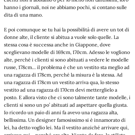
hanno i giornali, noi ne abbiamo pochi, si contano sulle
dita di una mano.
E poi comunque se tu hai la possibilità di avere un tot di
donne alte, il cliente si abitua a vuole solo quelle. La
stessa cosa è successa anche in Giappone, dove
sceglievano modelle di 169cm, 170cm. Adesso le vogliono
alte, perché i clienti si sono abituati a vedere le modelle
russe, 178cm… il problema è che un vestito sta meglio ad
una ragazza di 178cm, perché la misura è la stessa. Ad
una ragazza di 178cm un vestito arriva qua, lo stesso
vestito ad una ragazza di 170cm devi metterglielo a
posto. E allora visto che ci sono talmente tante modelle, i
clienti si sono un po’ abituati ad aspettare quella giusta.
Io ricordo un paio di anni fa avevo una ragazza alta,
bellissima. Un designer famosissimo si è innamorato di
lei, ha detto voglio lei. Ma il vestito anziché arrivare qui,
arrivava qui… perché era alta. Niente da fare, lo stilista