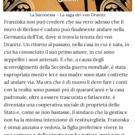
La baronessa – La saga dei von Dranitz
Franziska non può credere che sia vero: adesso che il
muro di Berlino è caduto può finalmente andare nella
Germania dell’Est, dove si trova la tenuta dei von
Dranitz. Un ritorno al passato, nella casa in cui è nata, in
cui ha conosciuto il suo primo amore, in cui sono
seppelliti i suoi antenati. E che, a causa degli
sconvolgimenti della Seconda guerra mondiale, è stata
espropriata mentre lei e sua madre sono state costrette
ad andare via. Ma ora che è di nuovo lì deve fare i conti
con la realtà: sono passati più di quarant’anni e la casa
padronale, oltre a essere trascurata e fatiscente, è
diventata una cooperativa sociale di proprietà dello
Stato e, come se non bastasse, il sindaco che la gestisce
non ha la minima intenzione di restituirgliela. Franziska
è ormai anziana e vedova, la figlia preferisce vivere in
una comune e della nipote non ha notizie, però non si