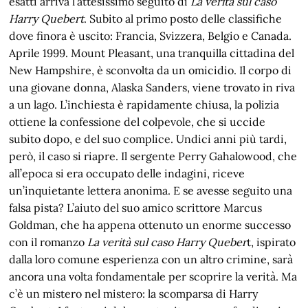
esatti arriva l’attesissimo seguito di
La verità sul caso
Harry Quebert
. Subito al primo posto delle classifiche
dove finora è uscito: Francia, Svizzera, Belgio e Canada.
Aprile 1999. Mount Pleasant, una tranquilla cittadina del
New Hampshire, è sconvolta da un omicidio. Il corpo di
una giovane donna, Alaska Sanders, viene trovato in riva
a un lago. L’inchiesta è rapidamente chiusa, la polizia
ottiene la confessione del colpevole, che si uccide
subito dopo, e del suo complice. Undici anni più tardi,
però, il caso si riapre. Il sergente Perry Gahalowood, che
all’epoca si era occupato delle indagini, riceve
un’inquietante lettera anonima. E se avesse seguito una
falsa pista? L’aiuto del suo amico scrittore Marcus
Goldman, che ha appena ottenuto un enorme successo
con il romanzo
La verità sul caso Harry Queber
t, ispirato
dalla loro comune esperienza con un altro crimine, sarà
ancora una volta fondamentale per scoprire la verità. Ma
c’è un mistero nel mistero: la scomparsa di Harry