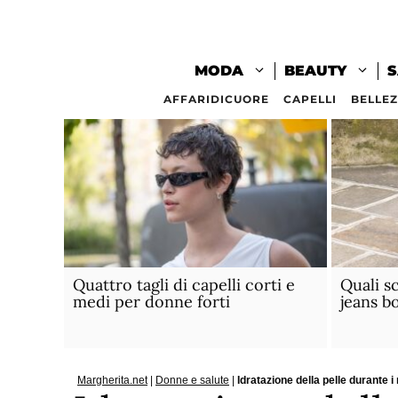
Vai
al
contenuto
MODA
BEAUTY
S
AFFARIDICUORE
CAPELLI
BELLE
Quattro tagli di capelli corti e
Quali s
medi per donne forti
jeans b
Margherita.net
|
Donne e salute
|
Idratazione della pelle durante i