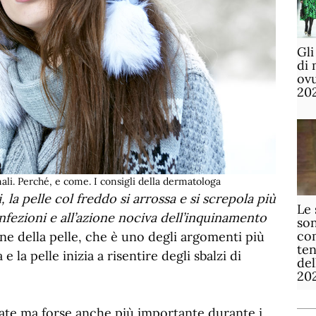
Gli
di 
ov
20
ali. Perché, e come. I consigli della dermatologa
i, la pelle col freddo si arrossa e si screpola più
Le 
nfezioni e all’azione nociva dell’inquinamento
son
com
one della pelle, che è uno degli argomenti più
te
 la pelle inizia a risentire degli sbalzi di
de
20
state ma forse anche più importante durante i