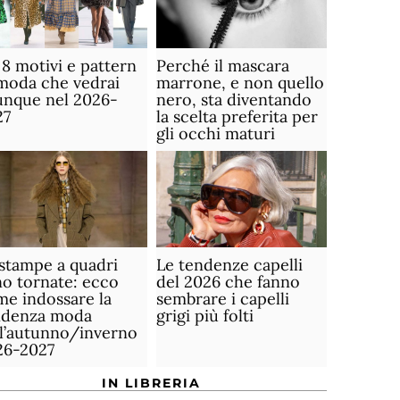
 8 motivi e pattern
Perché il mascara
moda che vedrai
marrone, e non quello
unque nel 2026-
nero, sta diventando
27
la scelta preferita per
gli occhi maturi
stampe a quadri
Le tendenze capelli
o tornate: ecco
del 2026 che fanno
e indossare la
sembrare i capelli
ndenza moda
grigi più folti
ll’autunno/inverno
26-2027
IN LIBRERIA