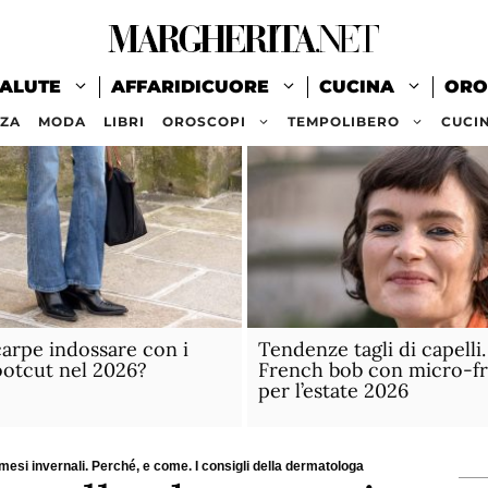
ALUTE
AFFARIDICUORE
CUCINA
ORO
ZZA
MODA
LIBRI
OROSCOPI
TEMPOLIBERO
CUCI
carpe indossare con i
Tendenze tagli di capelli
ootcut nel 2026?
French bob con micro-fr
per l’estate 2026
 mesi invernali. Perché, e come. I consigli della dermatologa