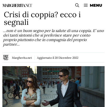
Vai
MENU
al
Crisi di coppia? ecco i
contenuto
segnali
…non è un buon segno per la salute di una coppia. E’ uno
dei tanti sintomi che si preferisce stare per conto
proprio piuttosto che in compagnia del proprio
partner…
Margherita.net
Aggiornato il
20 Dicembre 2022