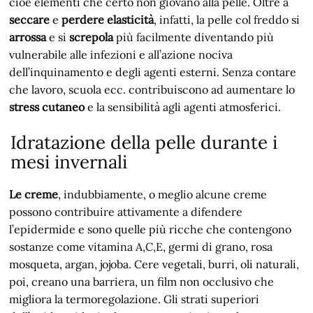
cioè elementi che certo non giovano alla pelle. Oltre a
seccare
e
perdere elasticità
, infatti, la pelle col freddo si
arrossa
e si
screpola
più facilmente diventando più
vulnerabile alle infezioni e all’azione nociva
dell’inquinamento e degli agenti esterni. Senza contare
che lavoro, scuola ecc. contribuiscono ad aumentare lo
stress cutaneo
e la sensibilità agli agenti atmosferici.
Idratazione della pelle durante i
mesi invernali
Le creme
, indubbiamente, o meglio alcune creme
possono contribuire attivamente a difendere
l’epidermide e sono quelle più ricche che contengono
sostanze come vitamina A,C,E, germi di grano, rosa
mosqueta, argan, jojoba. Cere vegetali, burri, oli naturali,
poi, creano una barriera, un film non occlusivo che
migliora la termoregolazione. Gli strati superiori