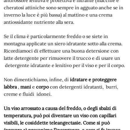
antirossore lenitiva e protettiva e filtrante (macchie e
cheratosi attiniche sono sempre in agguato anche se in
inverno la luce è più bassa) al mattino e una crema
antiossidante nutriente alla sera.
Se il clima è particolarmente freddo o se siete in
montagna applicate un siero idratante sotto alla crema.
Ricordiamoci di effettuare una buona detersione con
latte detergente per rimuovere il trucco e di usare un
detergente idratante e lenitivo per il viso e per il corpo.
Non dimentichiamo, infine, di
idratare e proteggere
labbra
,
mani
e
corpo
con detergenti idratanti, burri,
creme e fluidi idonei.
Un viso arrossato a causa del freddo, o degli sbalzi di
temperatura, può poi diventare un viso con capillari
visibili, le cosiddette teleangectasie. Come si può
(provare a) prevenirne l’insorgenza, e cosa si fa invece